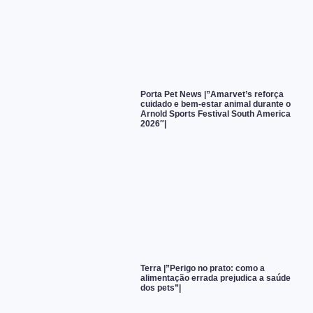
Porta Pet News |”Amarvet’s reforça
cuidado e bem-estar animal durante o
Arnold Sports Festival South America
2026″|
Terra |”Perigo no prato: como a
alimentação errada prejudica a saúde
dos pets”|