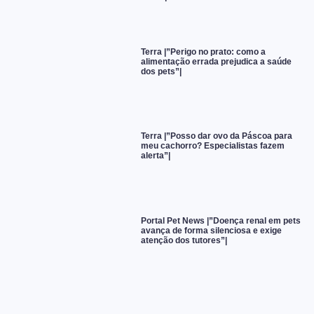
Terra |”Perigo no prato: como a
alimentação errada prejudica a saúde
dos pets”|
Terra |”Posso dar ovo da Páscoa para
meu cachorro? Especialistas fazem
alerta”|
Portal Pet News |”Doença renal em pets
avança de forma silenciosa e exige
atenção dos tutores”|